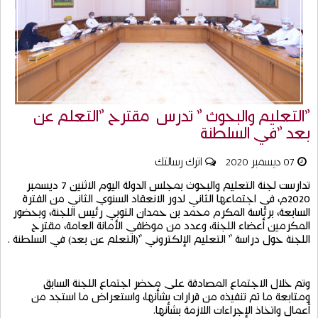
"التعليم والبحوث " تدرس مقترح "التعلم عن
بعد "في السلطنة
07 ديسمبر 2020
اترك رسالتك
تدارست
لجنة
التعليم
والبحوث
بمجلس
الدولة
اليوم
الاثنين
7
ديسمبر
2020
م،
في
اجتماعها
الثاني
لدور
الانعقاد
السنوي
الثاني
من
الفترة
السابعة،
برئاسة
المكرم
محمد
بن
حمدان
التوبي
رئيس
اللجنة،
وبحضور
المكرمين
أعضاء
اللجنة،
وعدد
من
موظفي
الأمانة
العامة،
مقترح
اللجنة
حول
دراسة
"
التعليم
الإلكتروني
"(
التعلم
عن
بعد
)
في
السلطنة
.
وتم
خلال
الاجتماع
المصادقة
على
محضر
اجتماع
اللجنة
السابق
ومتابعة
ما
تم
تنفيذه
من
قرارات
بشأنها،
واستعراض
ما
استجد
من
أعمال
واتخاذ
الإجراءات
اللازمة
بشأنها
.