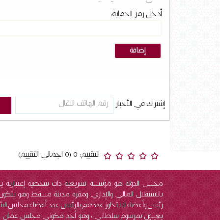
أدخل رمز الحماية:
إشتراك في الأخبار
التقييم: 0 (0 اجمالي التقييم)
مجلس الدولة هو مؤسسة تشريعية ذات شخصية إعتبارية ي
بالاستقلال المالي والإداري ومقره مدينة مسقط وهو يتكو
رئيس وأعضاء لا يتجاوز عددهم بالرئيس عدد أعضاء مجلس ال
يعينون بمرسوم سلطاني ، وهو أحد مكوني مجلس عمان 