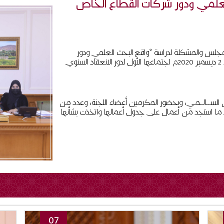
لعلمي ودور شركات القطاع الخاص
المجلس والمشكلة لدراسة "واقع البحث العلمي ودور
شركات القطاع الخاص في دعمه وتطويره “، اليوم الأربعاء 2 ديسمبر 2020م اجتماعها الأول لدور الانعقاد السنوي
 الســـالــمـي، وبحضور المكرمين أعضاء اللجنة، وعدد من
ما استجد من أعمال على جدول أعمالها واتخذت بشأنها
07