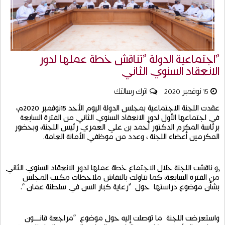
"اجتماعية الدولة "تناقش خطة عملها لدور
الانعقاد السنوي الثاني
15 نوفمبر 2020
اترك رسالتك
عقدت
اللجنة
الاجتماعية
بمجلس
الدولة
اليوم
الأحد
15
نوفمبر
2020
م،
في
اجتماعها
الأول
لدور
الانعقاد
السنوي
الثاني
من
الفترة
السابعة
برئاسة
المكرم
الدكتور
أحمد
بن
علي
العمري
رئيس
اللجنة،
وبحضور
المكرمين
أعضاء
اللجنة
،
وعدد
من
موظفي
الأمانة
العامة
.
,
و
ناقشت
اللجنة
خلال
الاجتماع
خطة
عملها
لدور
الانعقاد
السنوي
الثاني
من
الفترة
السابعة،
كما
تناولت
بالنقاش
ملاحظات
مكتب
المجلس
بشأن
موضوع
دراستها
حول
"
رعاية
كبار
السن
في
سلطنة
عمان
".
واستعرضت
اللجنة
ما
توصلت
إليه
حول
موضوع
"
مراجعة
قانــــون