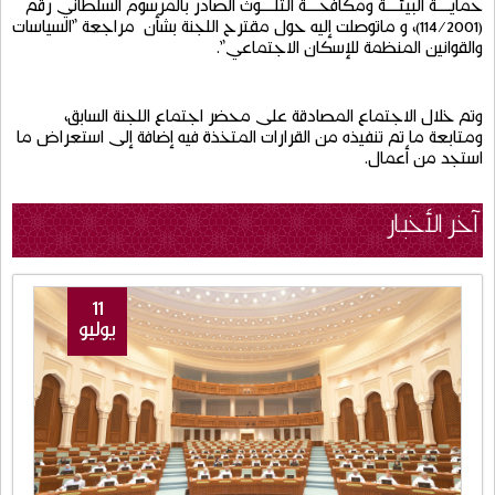
حمايــــة
البيئــــة
ومكافحــــة
التلــــوث
الصادر
بالمرسوم
السلطاني
رقم
(114/2001)
،
و
ماتوصلت
إليه
حول
مقترح
اللجنة
بشأن
مراجعة
"
السياسات
والقوانين
المنظمة
للإسكان
الاجتماعي
".
وتم
خلال
الاجتماع
المصادقة
على
محضر
اجتماع
اللجنة
السابق،
ومتابعة
ما
تم
تنفيذه
من
القرارات
المتخذة
فيه
إضافة
إلى
استعراض
ما
استجد
من
أعمال
.
آخر الأخبار
11
يوليو