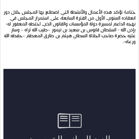
المرأة
العمانية
بولاية
صور
بمحافظة
جنوب
الشرقية
.
ختاما؛
تؤكد
هذه
الأعمال
والأنشطة
التي
اضطلع
بها
المجلس
خلال
دور
انعقاده
السنوي
الأول
من
الفترة
السابعة،
على
استمرار
المجلس
في
نهجه
الداعم
لمسيرة
دولة
المؤسسات
والقانون
الذي
اختطه
المغفور
له
-
بإذن
الله
-
السلطان
قابوس
بن
سعيد
بن
تيمور
–
طيب
الله
ثراه
–
وسار
عليه
حضرة
صاحب
الجلالة
السطان
هيثم
بن
طارق
المعظم
–
حفظه
الله
ورعاه
-.