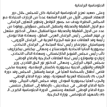
الدبلوماسية
البرلمانية
وعلى
صعيد
تعزيز
الدبلوماسية
البرلمانية،
كان
للمجلس
خلال
دور
الانعقاد
السنوي
الأول
من
الفترة
السابعة
عدداً
من
الزيارات
المتبادلة
مع
المجالس
النظيرة
بهدف
مد
جسور
التواصل
وتطوير
التعاون
البرلماني
مع
الدول
الشقيقة
والصديقة،
واستقبل
المجلس
مسؤولين
ووفودا
من
عدد
من
الدول
الشقيقة
والصديقة
منها
:
استقبال
معالي
الدكتور
مشعل
بن
فهم
السلمي
رئيس
البرلمان
العربي
السابق
،
وسعادة
هانا
نيومان
رئيسة
وفد
العلاقات
مع
شبه
الجزيرة
العربية
في
البرلمان
الأوروبي،
وسيباستيان
مونزنماير
رئيس
لجنة
السياحة
في
البرلمان
الاتحادي
بجمهورية
ألمانيا
الاتحادية
(
البوندستاغ
)
،
ومعالي
بيكتاس
بيكنزاروف
نائب
رئيس
مجلس
الشيوخ
الكازاخستاني،
وسعادة
النائب
الاتحادي
إدواردو
بولسونارو
رئيس
لجنة
العلاقات
الخارجية
والدفاع
الوطني
بمجلس
النواب
البرازيلي،
ومعالي
الدكتور
نور
الحق
القادري
وزير
الأوقاف
والشؤون
الدينية
بجمهورية
باكستان
الإسلامية،
ونعيمة
ساجي
قاضي
أطفال
بالمحكمة
العليا
في
فرنسا،
واستقبل
المجلس
وفد
دورة
الحرب
(11)
بالمملكة
العربية
السعودية
،
ووفد
دورة
الدفاع
الوطني
والحرب
العليا
بجمهورية
السودان
ووفد
مجلس
النواب
النيبالي
،ووفد
كلية
الدفاع
الوطني
في
بنجلاديش
،
بالإضافة
إلى
استقبال
منتسبي
دورة
الدفاع
الوطني
السابعة،
ومنتسبي
الدورة
الدبلوماسية
الكبرى
الـ
(41)
بالمعهد
الدبلوماسي
بوزارة
الخارجية
.