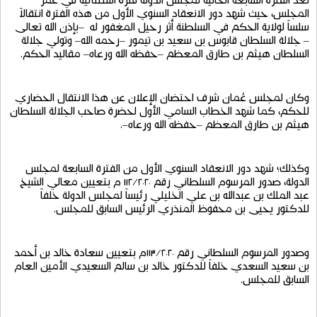
تعد
الفترة
السابعة
الحالية
لمجلس
الدولة
فترة
استثنائية
في
عمر
المجلس،
حيث
شهد
دور
الانعقاد
السنوي
الأول
من
هذه
الفترة
انتقالاً
سلساً
لولاية
الحكم
في
السلطنة
أثر
رحيل
المغفور
له
–
بإذن
الله
تعالى
–
جلالة
السلطان
قابوس
بن
سعيد
بن
تيمور
–
رحمه
الله
–
وتولي
جلالة
السلطان
هيثم
بن
طارق
المعظم
–حفظه
الله
ورعاه
–
مقاليد
الحكم
.
وكان
لمجلس
عُمان
شرف
احتضان
الإعلان
عن
هذا
الانتقال
الحضاري
للحكم،
كما
شهد
الخطاب
السامي
الأول
لحضرة
صاحب
الجلالة
السلطان
هيثم
بن
طارق
المعظم
–
حفظه
الله
ورعاه
–.
وكذلك؛
شهد
دور
الانعقاد
السنوي
الأول
من
الفترة
السابعة
لمجلس
الدولة،
صدور
المرسوم
السلطاني
رقم
٢٠٢٠
/
١١٢
م
بتعيين
معالي
الشيخ
عبد
الملك
بن
عبدالله
بن
علي
الخليلي
رئيساً
لمجلس
الدولة
خلفاً
للدكتور
يحيى
بن
محفوظ
المنذري
الرئيس
السابق
للمجلس
.
وصدور
المرسوم
السلطاني
رقم
٢٠٢٠م
/
١١٣
بتعيين
سعادة
خالد
بن
أحمد
بن
سعيد
السعدي
خلفاً
للدكتور
خالد
بن
سالم
السعيدي
الأمين
العام
السابق
للمجلس
.