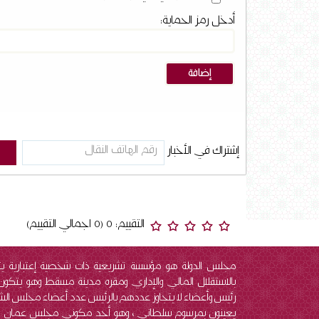
أدخل رمز الحماية:
إشتراك في الأخبار
التقييم: 0 (0 اجمالي التقييم)
مجلس الدولة هو مؤسسة تشريعية ذات شخصية إعتبارية ي
بالاستقلال المالي والإداري ومقره مدينة مسقط وهو يتكو
رئيس وأعضاء لا يتجاوز عددهم بالرئيس عدد أعضاء مجلس ال
يعينون بمرسوم سلطاني ، وهو أحد مكوني مجلس عمان 