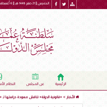
الخميس || 21 صفر 1448 هـ || 6 أغسطس 2026 م
الرئيسية
عن المجلس
النظام الأ
الأخبار
>
«قانونية الدولة» تناقش مسودة دراستها لـ «