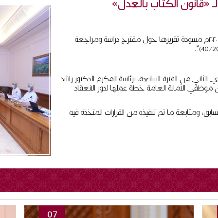
لـ «قانون الكتاب بالعدل»
ناقشت اللجنة القانونية بمجلس الدولة اليوم الأثنين٢٣ نوفمبر ٢٠٢٠م مسودة تقريرها حول مقترح دراسة ومراجعة
 الثاني من الفترة السابعة، برئاسة المكرم الدكتور راشد
 موظفي الأمانة العامة خطة عملها لدور الانعقاد
بق، ومتابعة ما تم تنفيذه من القرارات المتخذة فيه
07