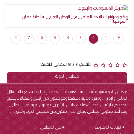
واقع ومؤشرات البحث العلمي في الوطن العربي: سلطنة عمان
"أنموذجا" "
(current)
»
7
6
5
4
3
2
1
«
التقييم: 3.8 (5 اجمالي التقييم)
مجلس الدولة
مجلس الدولة هو مؤسسة تشريعية ذات شخصية إعتبارية يتمتع بالاستقلال
المالي والإداري ومقره مدينة مسقط وهو يتكون من رئيس وأعضاء لا يتجاوز
عددهم بالرئيس عدد أعضاء مجلس الشورى يعينون بمرسوم سلطاني ،
وهو أحد مكوني مجلس عمان الذي يتكون من مجلسي الدولة والشورى.
البيانات المفتوحة
عن المجلس